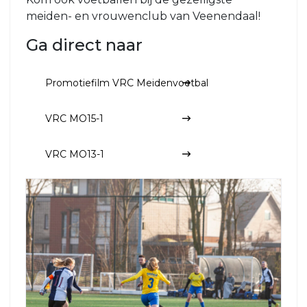
meiden- en vrouwenclub van Veenendaal!
VRC
MO15-
Ga direct naar
1
VRC
Promotiefilm VRC Meidenvoetbal
MO15-
2
VRC MO15-1
VRC
MO15-
VRC MO13-1
3
VRC
MO12-
1
VRC
MO10-
1