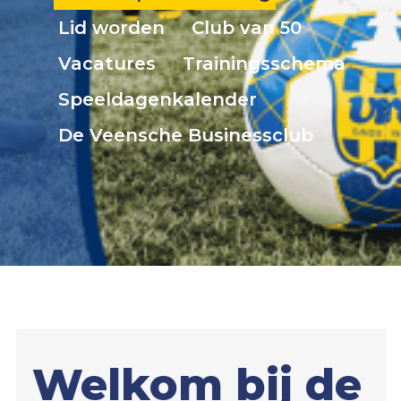
5
Lid worden
Club van 50
VRC
6
Vacatures
Trainingsschema
VRC
Speeldagenkalender
7
De Veensche Businessclub
VRC
8
VRC
O23-
1
VRC
O23-
2
VRC
O23-
Welkom bij de
3
VRC