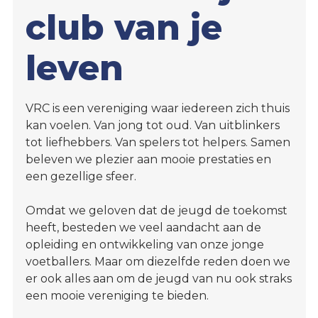
club van je
O23-
4
leven
VRC
VR1
VRC
VRC is een vereniging waar iedereen zich thuis
G1
kan voelen. Van jong tot oud. Van uitblinkers
VRC
tot liefhebbers. Van spelers tot helpers. Samen
G2
beleven we plezier aan mooie prestaties en
een gezellige sfeer.
35+
Omdat we geloven dat de jeugd de toekomst
VRC
heeft, besteden we veel aandacht aan de
35+1
opleiding en ontwikkeling van onze jonge
VRC
voetballers. Maar om diezelfde reden doen we
35+2
er ook alles aan om de jeugd van nu ook straks
VRC
een mooie vereniging te bieden.
35+3