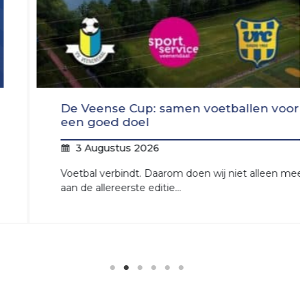
JO16-
JO12-
2
7
VRC
VRC
JO16-
JO12-
3
8
VRC
VRC
De Veense Cup: samen voetballen voor
JO15-
JO11-
een goed doel
1
1
3 Augustus 2026
VRC
VRC
JO15-
JO11-
Voetbal verbindt. Daarom doen wij niet alleen mee
2
2
aan de allereerste editie…
VRC
VRC
JO15-
JO11-
3
3
VRC
VRC
JO15-
JO11-
4
4