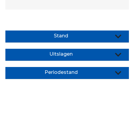
VRC
35+4
VRC
VR30+1
Stand
VRC
VR30+2
Uitslagen
Jeugd
VRC
Periodestand
VRC
JO19-
JO13-
1
4
VRC
VRC
JO19-
JO13-
2
5
VRC
VRC
JO19-
JO12-
3