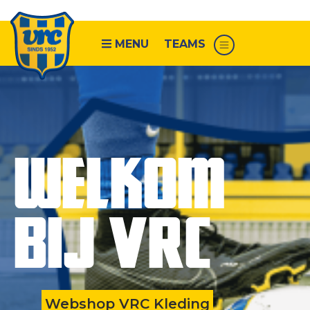
MENU
TEAMS
Senioren
VRC
WELKOM
1
VRC
2
BIJ VRC
VRC
3
VRC
4
VRC
Webshop VRC Kleding