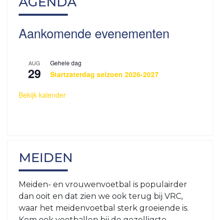
AGENDA
1
VRC
VRC
JO9JO8
Aankomende evenementen
JO13-
VRC
2
Spitsies
VRC
Gehele dag
AUG
&
29
JO13-
Startzaterdag seizoen 2026-2027
Tigers
3
Bekijk kalender
Meiden
VRC
MO20-
1
MEIDEN
VRC
MO17-
1
Meiden- en vrouwenvoetbal is populairder
VRC
dan ooit en dat zien we ook terug bij VRC,
MO17-
waar het meidenvoetbal sterk groeiende is.
2
Kom ook voetballen bij de gezelligste