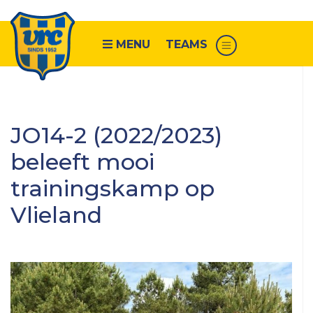
MENU
TEAMS
Senioren
JO14-2 (2022/2023)
VRC
beleeft mooi
1
trainingskamp op
VRC
2
Vlieland
VRC
3
VRC
4
VRC