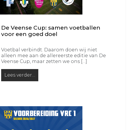
1
VRC
VRC
JO9JO8
JO13-
VRC
De Veense Cup: samen voetballen
2
Spitsies
voor een goed doel
VRC
&
JO13-
Tigers
Voetbal verbindt. Daarom doen wij niet
3
alleen mee aan de allereerste editie van De
Meiden
Veense Cup, maar zetten we ons […]
VRC
Lees verder…
MO20-
from De Veense Cup: samen voetballen voor een go
1
VRC
MO17-
1
VRC
MO17-
2