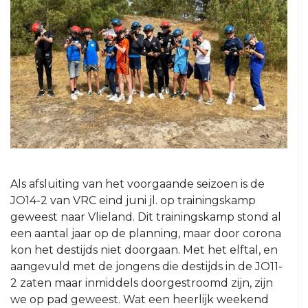
5
VRC
6
VRC
7
VRC
8
VRC
O23-
1
Als afsluiting van het voorgaande seizoen is de
VRC
JO14-2 van VRC eind juni jl. op trainingskamp
O23-
geweest naar Vlieland. Dit trainingskamp stond al
2
een aantal jaar op de planning, maar door corona
kon het destijds niet doorgaan. Met het elftal, en
VRC
aangevuld met de jongens die destijds in de JO11-
O23-
2 zaten maar inmiddels doorgestroomd zijn, zijn
3
we op pad geweest. Wat een heerlijk weekend
VRC