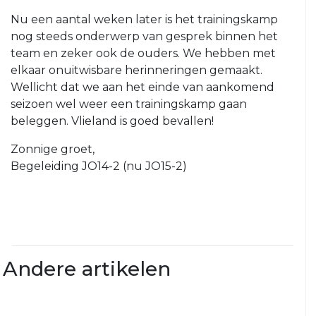
1
Nu een aantal weken later is het trainingskamp
VRC
VRC
nog steeds onderwerp van gesprek binnen het
JO17-
JO12-
team en zeker ook de ouders. We hebben met
1
2
elkaar onuitwisbare herinneringen gemaakt.
VRC
VRC
Wellicht dat we aan het einde van aankomend
JO17-
JO12-
seizoen wel weer een trainingskamp gaan
2
3
beleggen. Vlieland is goed bevallen!
VRC
VRC
Zonnige groet,
JO17-
JO12-
Begeleiding JO14-2 (nu JO15-2)
3
4
VRC
VRC
JO17-
JO12-
4
5
VRC
VRC
Andere artikelen
JO16-
JO12-
1
6
VRC
VRC