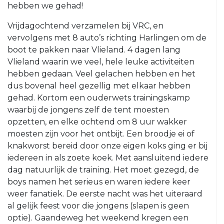
hebben we gehad!
O23-
4
Vrijdagochtend verzamelen bij VRC, en
vervolgens met 8 auto’s richting Harlingen om de
VRC
boot te pakken naar Vlieland. 4 dagen lang
VR1
Vlieland waarin we veel, hele leuke activiteiten
VRC
hebben gedaan. Veel gelachen hebben en het
G1
dus bovenal heel gezellig met elkaar hebben
VRC
gehad. Kortom een ouderwets trainingskamp
G2
waarbij de jongens zelf de tent moesten
opzetten, en elke ochtend om 8 uur wakker
35+
moesten zijn voor het ontbijt. Een broodje ei of
knakworst bereid door onze eigen koks ging er bij
VRC
iedereen in als zoete koek. Met aansluitend iedere
35+1
dag natuurlijk de training. Het moet gezegd, de
VRC
boys namen het serieus en waren iedere keer
35+2
weer fanatiek. De eerste nacht was het uiteraard
VRC
al gelijk feest voor die jongens (slapen is geen
35+3
optie). Gaandeweg het weekend kregen een