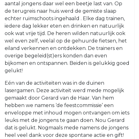
aantal jongens daar wel een beetje last van. Op
VRC
de terugreis naar huis werd de gemiste slaap
35+4
echter ruimschoots ingehaald . Elke dag trainen,
VRC
iedere dag lekker eten en drinken en natuurlijk
VR30+1
ook wat vrije tijd. De heren wilden natuurlijk ook
VRC
wel even zelf, veelal op de gehuurde fietsen, het
VR30+2
eiland verkennen en ontdekken. De trainers en
overige begeleid(st)ers konden dan even
Jeugd
bijkomen en ontspannen. Beiden is gelukkig goed
gelukt!
VRC
VRC
JO19-
JO13-
Eén van de activiteiten was in de duinen
1
4
lasergamen. Deze activiteit werd mede mogelijk
gemaakt door Gerard van de Haar. Van hem
VRC
VRC
hebben we namens ‘de feestcommissie’ een
JO19-
JO13-
enveloppe met inhoud mogen ontvangen om iets
2
5
leuks met de jongens te gaan doen. Nou Gerard
VRC
VRC
dat is gelukt. Nogmaals mede namens de jongens
JO19-
JO12-
heel veel dank voor deze spontane actie en gift!
3