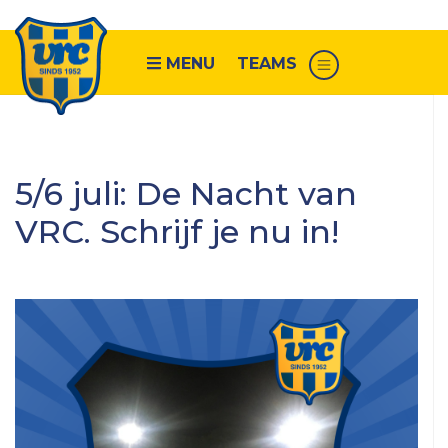
MENU
TEAMS
Senioren
5/6 juli: De Nacht van
VRC
VRC. Schrijf je nu in!
1
VRC
2
VRC
3
VRC
4
VRC