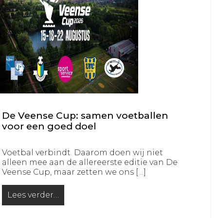
VRC
VRC
JO14-
JO11-
1
5
VRC
VRC
JO14-
JO11-
2
6
VRC
VRC
JO14-
JO11-
3
7
De Veense Cup: samen voetballen
VRC
voor een goed doel
VRC
JO14-
JO11-
4
8
Voetbal verbindt. Daarom doen wij niet
alleen mee aan de allereerste editie van De
VRC
VRC
Veense Cup, maar zetten we ons […]
JO14-
JO11-
5
9
Lees verder…
from De Veense Cup: samen voetballen voor een go
VRC
VRC
JO13-
JO10