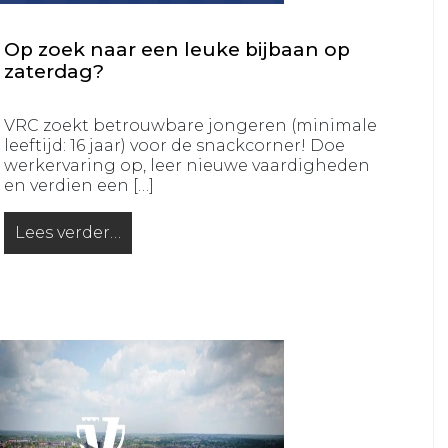
JO16-
JO12-
2
7
Op zoek naar een leuke bijbaan op
VRC
VRC
zaterdag?
JO16-
JO12-
3
8
VRC zoekt betrouwbare jongeren (minimale
VRC
leeftijd: 16 jaar) voor de snackcorner! Doe
VRC
werkervaring op, leer nieuwe vaardigheden
JO15-
JO11-
en verdien een […]
1
1
VRC
VRC
Lees verder…
from Op zoek naar een leuke bijbaan op zaterdag?
JO15-
JO11-
2
2
VRC
VRC
JO15-
JO11-
3
3
VRC
VRC
JO15-
JO11-
4
4