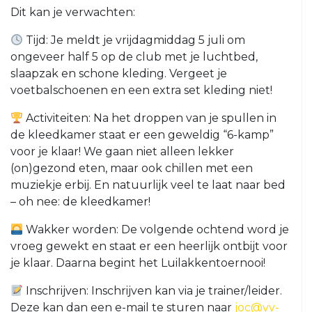
Dit kan je verwachten:
O23-
4
Tijd: Je meldt je vrijdagmiddag 5 juli om
VRC
ongeveer half 5 op de club met je luchtbed,
VR1
slaapzak en schone kleding. Vergeet je
voetbalschoenen en een extra set kleding niet!
VRC
G1
Activiteiten: Na het droppen van je spullen in
VRC
de kleedkamer staat er een geweldig “6-kamp”
G2
voor je klaar! We gaan niet alleen lekker
(on)gezond eten, maar ook chillen met een
35+
muziekje erbij. En natuurlijk veel te laat naar bed
– oh nee: de kleedkamer!
VRC
35+1
Wakker worden: De volgende ochtend word je
vroeg gewekt en staat er een heerlijk ontbijt voor
VRC
je klaar. Daarna begint het Luilakkentoernooi!
35+2
VRC
Inschrijven: Inschrijven kan via je trainer/leider.
35+3
Deze kan dan een e-mail te sturen naar
joc@vv-