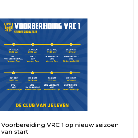
1
VRC
VRC
JO9JO8
JO13-
VRC
2
Spitsies
VRC
&
JO13-
Tigers
3
Meiden
VRC
MO20-
1
VRC
MO17-
1
VRC
Voorbereiding VRC 1 op nieuw seizoen
MO17-
van start
2