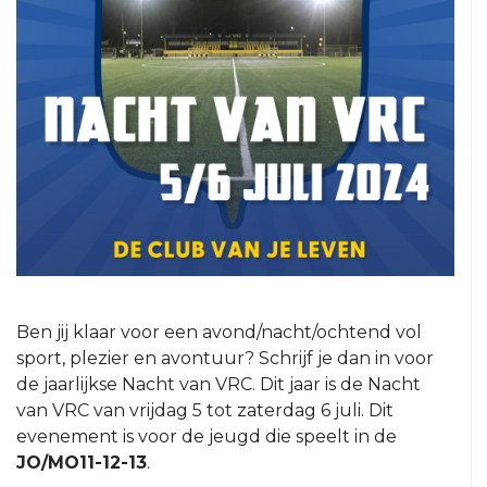
5
VRC
6
VRC
7
VRC
8
VRC
O23-
1
VRC
Ben jij klaar voor een avond/nacht/ochtend vol
O23-
sport, plezier en avontuur? Schrijf je dan in voor
2
de jaarlijkse Nacht van VRC. Dit jaar is de Nacht
VRC
van VRC van vrijdag 5 tot zaterdag 6 juli. Dit
O23-
evenement is voor de jeugd die speelt in de
3
JO/MO11-12-13
.
VRC