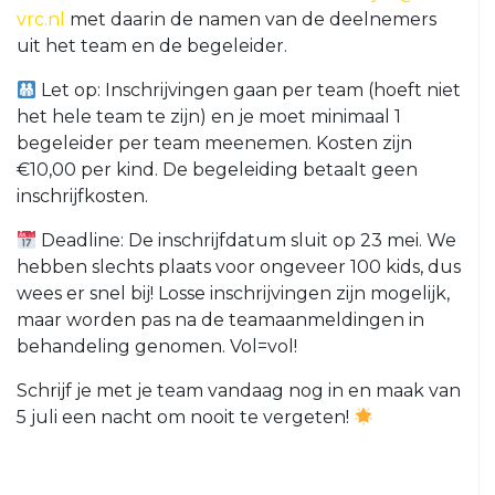
vrc.nl
met daarin de namen van de deelnemers
VRC
uit het team en de begeleider.
35+4
VRC
Let op: Inschrijvingen gaan per team (hoeft niet
VR30+1
het hele team te zijn) en je moet minimaal 1
begeleider per team meenemen. Kosten zijn
VRC
€10,00 per kind. De begeleiding betaalt geen
VR30+2
inschrijfkosten.
Jeugd
Deadline: De inschrijfdatum sluit op 23 mei. We
VRC
hebben slechts plaats voor ongeveer 100 kids, dus
VRC
JO19-
wees er snel bij! Losse inschrijvingen zijn mogelijk,
JO13-
1
maar worden pas na de teamaanmeldingen in
4
behandeling genomen. Vol=vol!
VRC
VRC
JO19-
JO13-
Schrijf je met je team vandaag nog in en maak van
2
5
5 juli een nacht om nooit te vergeten!
VRC
VRC
JO19-
JO12-
3