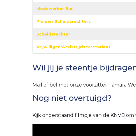
VRC
Medewerker Bar
35+4
Planner Scheidsrechters
VRC
VR30+1
Scheidsrechter
VRC
VR30+2
Vrijwilliger Wedstrijdsecretariaat
Jeugd
Wil jij je steentje bijdrag
VRC
VRC
JO19-
JO13-
Mail of bel met onze voorzitter Tamara We
1
4
Nog niet overtuigd?
VRC
VRC
JO19-
JO13-
2
5
Kijk onderstaand filmpje van de KNVB om te
VRC
VRC
JO19-
JO12-
3