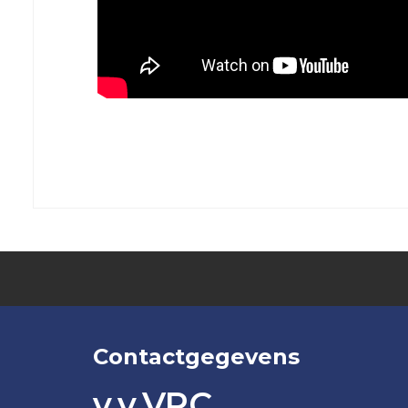
JO16-
JO12-
2
7
VRC
VRC
JO16-
JO12-
3
8
VRC
VRC
JO15-
JO11-
1
1
VRC
VRC
JO15-
JO11-
2
2
VRC
VRC
JO15-
JO11-
3
3
VRC
VRC
Contactgegevens
JO15-
JO11-
4
v.v.VRC
4