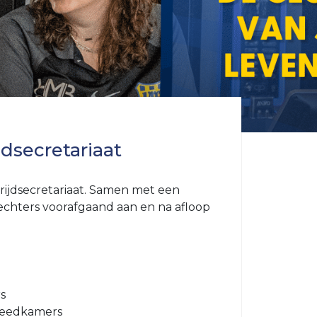
jdsecretariaat
strijdsecretariaat. Samen met een
srechters voorafgaand aan en na afloop
s
kleedkamers