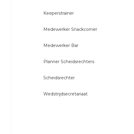
O23-
Keeperstrainer
4
VRC
Medewerker Snackcorner
VR1
VRC
Medewerker Bar
G1
VRC
Planner Scheidsrechters
G2
35+
Scheidsrechter
VRC
Wedstrijdsecretariaat
35+1
VRC
35+2
VRC
35+3