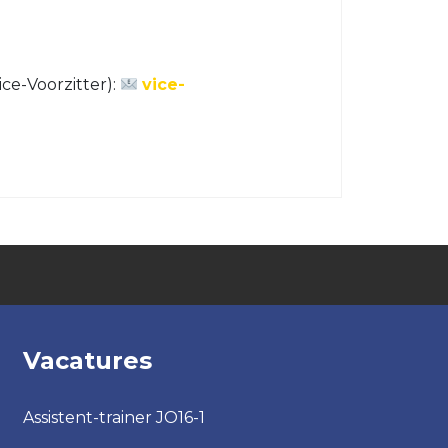
ce-Voorzitter):
vice-
Vacatures
Assistent-trainer JO16-1