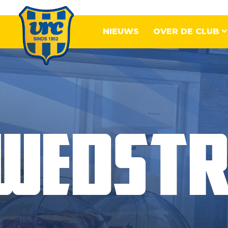
NIEUWS
OVER DE CLUB
Senioren
VRC
WEDSTR
1
VRC
2
VRC
3
VRC
4
VRC