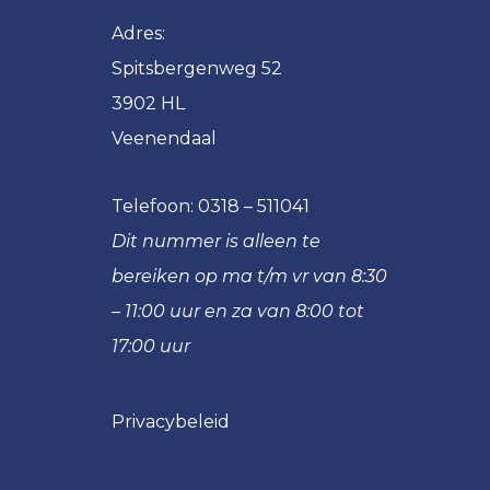
1
VRC
Adres:
VRC
JO17-
JO12-
Spitsbergenweg 52
1
2
3902 HL
VRC
VRC
Veenendaal
JO17-
JO12-
2
3
Telefoon:
0318 – 511041
VRC
VRC
JO17-
JO12-
Dit nummer is alleen te
3
4
bereiken op ma t/m vr van 8:30
VRC
VRC
– 11:00 uur en za van 8:00 tot
JO17-
JO12-
17:00 uur
4
5
VRC
VRC
JO16-
JO12-
Privacybeleid
1
6
VRC
VRC