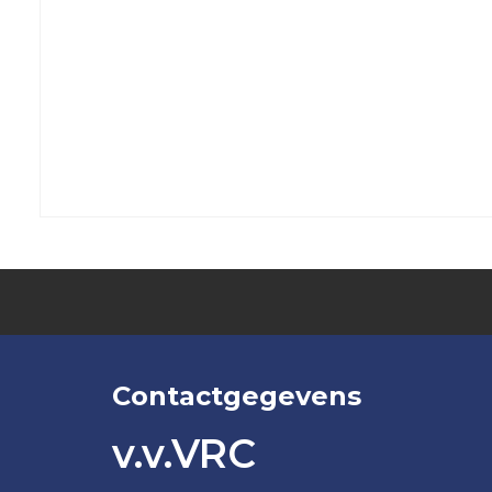
VRC
35+4
VRC
VR30+1
VRC
VR30+2
Jeugd
VRC
VRC
JO19-
JO13-
1
4
VRC
VRC
JO19-
JO13-
Contactgegevens
2
5
VRC
v.v.VRC
VRC
JO19-
JO12-
3