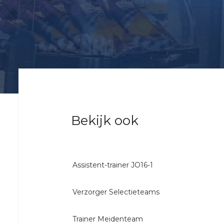
5
VRC
6
VRC
7
VRC
8
VRC
O23-
Bekijk ook
1
VRC
O23-
Assistent-trainer JO16-1
2
VRC
Verzorger Selectieteams
O23-
3
Trainer Meidenteam
VRC