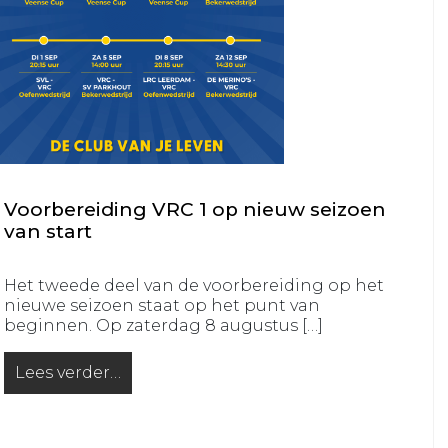
VRC
VRC
JO14-
JO11-
1
5
VRC
VRC
JO14-
JO11-
2
6
VRC
VRC
JO14-
JO11-
Voorbereiding VRC 1 op nieuw seizoen
3
7
van start
VRC
VRC
JO14-
JO11-
Het tweede deel van de voorbereiding op het
4
nieuwe seizoen staat op het punt van
8
beginnen. Op zaterdag 8 augustus […]
VRC
VRC
JO14-
JO11-
Lees verder…
from Voorbereiding VRC 1 op nieuw seizoen van sta
5
9
VRC
VRC
JO13-
JO10