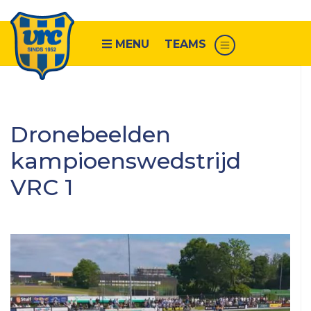
MENU
TEAMS
Senioren
Dronebeelden
VRC
kampioenswedstrijd
1
VRC 1
VRC
2
VRC
3
VRC
4
VRC