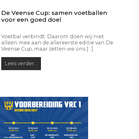
JO16-
JO12-
2
7
De Veense Cup: samen voetballen
voor een goed doel
VRC
VRC
JO16-
JO12-
3
8
Voetbal verbindt. Daarom doen wij niet
alleen mee aan de allereerste editie van De
VRC
VRC
Veense Cup, maar zetten we ons […]
JO15-
JO11-
1
1
Lees verder…
from De Veense Cup: samen voetballen voor een go
VRC
VRC
JO15-
JO11-
2
2
VRC
VRC
JO15-
JO11-
3
3
VRC
VRC
JO15-
JO11-
4
4