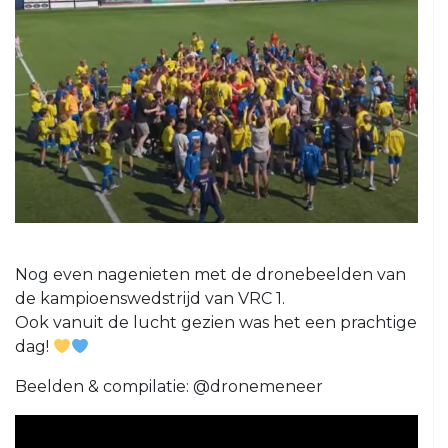
5
VRC
6
VRC
7
VRC
8
VRC
O23-
1
Nog even nagenieten met de dronebeelden van
VRC
de kampioenswedstrijd van VRC 1.
O23-
Ook vanuit de lucht gezien was het een prachtige
2
dag!
VRC
Beelden & compilatie: @dronemeneer
O23-
3
VRC