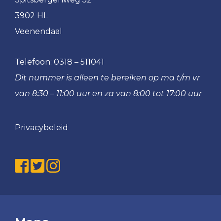
VRC
3902 HL
MO15-
Veenendaal
1
VRC
Telefoon:
0318 – 511041
MO15-
Dit nummer is alleen te bereiken op ma t/m vr
2
van 8:30 – 11:00 uur en za van 8:00 tot 17:00 uur
VRC
MO15-
3
Privacybeleid
VRC
MO12-
1
VRC
MO10-
1