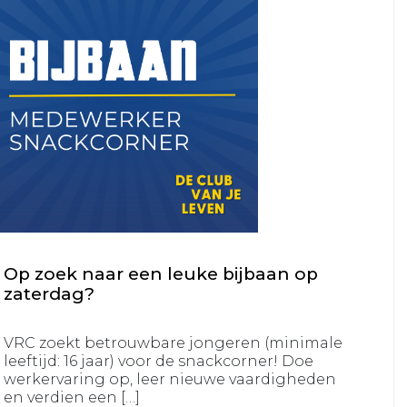
VRC
35+4
VRC
VR30+1
VRC
VR30+2
Jeugd
VRC
VRC
JO19-
JO13-
1
4
Op zoek naar een leuke bijbaan op
VRC
zaterdag?
VRC
JO19-
JO13-
2
5
VRC zoekt betrouwbare jongeren (minimale
leeftijd: 16 jaar) voor de snackcorner! Doe
VRC
VRC
werkervaring op, leer nieuwe vaardigheden
JO19-
JO12-
en verdien een […]
3