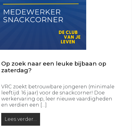
VRC
35+4
VRC
VR30+1
VRC
VR30+2
Jeugd
Op zoek naar een leuke bijbaan op
zaterdag?
VRC
VRC
JO19-
JO13-
VRC zoekt betrouwbare jongeren (minimale
1
4
leeftijd: 16 jaar) voor de snackcorner! Doe
VRC
VRC
werkervaring op, leer nieuwe vaardigheden
JO19-
en verdien een […]
JO13-
2
5
Lees verder…
VRC
from Op zoek naar een leuke bijbaan op zaterdag?
VRC
JO19-
JO12-
3