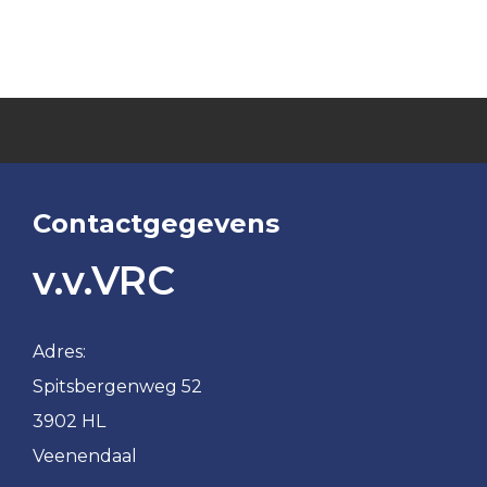
1
VRC
VRC
JO9JO8
JO13-
VRC
2
Spitsies
VRC
&
JO13-
Tigers
3
Meiden
Contactgegevens
VRC
v.v.VRC
MO20-
1
VRC
Adres:
MO17-
Spitsbergenweg 52
1
3902 HL
VRC
Veenendaal
MO17-
2