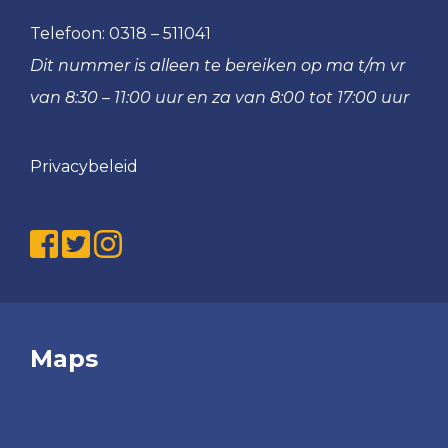
VRC
Telefoon:
0318 – 511041
MO15-
Dit nummer is alleen te bereiken op ma t/m vr
1
van 8:30 – 11:00 uur en za van 8:00 tot 17:00 uur
VRC
MO15-
2
Privacybeleid
VRC
MO15-
3
VRC
MO12-
1
VRC
Maps
MO10-
1