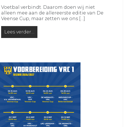
JO16-
JO12-
Voetbal verbindt. Daarom doen wij niet
2
7
alleen mee aan de allereerste editie van De
VRC
Veense Cup, maar zetten we ons […]
VRC
JO16-
JO12-
3
Lees verder…
8
from De Veense Cup: samen voetballen voor een go
VRC
VRC
JO15-
JO11-
1
1
VRC
VRC
JO15-
JO11-
2
2
VRC
VRC
JO15-
JO11-
3
3
VRC
VRC
JO15-
JO11-
4
4