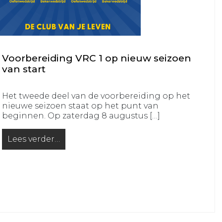
VRC
VRC
JO14-
JO11-
1
5
VRC
VRC
Voorbereiding VRC 1 op nieuw seizoen
JO14-
JO11-
van start
2
6
VRC
VRC
Het tweede deel van de voorbereiding op het
JO14-
JO11-
nieuwe seizoen staat op het punt van
3
7
beginnen. Op zaterdag 8 augustus […]
VRC
VRC
JO14-
Lees verder…
JO11-
from Voorbereiding VRC 1 op nieuw seizoen van sta
4
8
VRC
VRC
JO14-
JO11-
5
9
VRC
VRC
JO13-
JO10