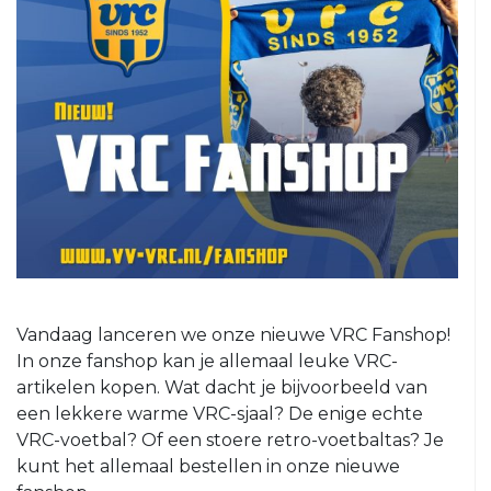
5
VRC
6
VRC
7
VRC
8
VRC
O23-
1
VRC
Vandaag lanceren we onze nieuwe VRC Fanshop!
O23-
In onze fanshop kan je allemaal leuke VRC-
2
artikelen kopen. Wat dacht je bijvoorbeeld van
VRC
een lekkere warme VRC-sjaal? De enige echte
O23-
VRC-voetbal? Of een stoere retro-voetbaltas? Je
3
kunt het allemaal bestellen in onze nieuwe
VRC