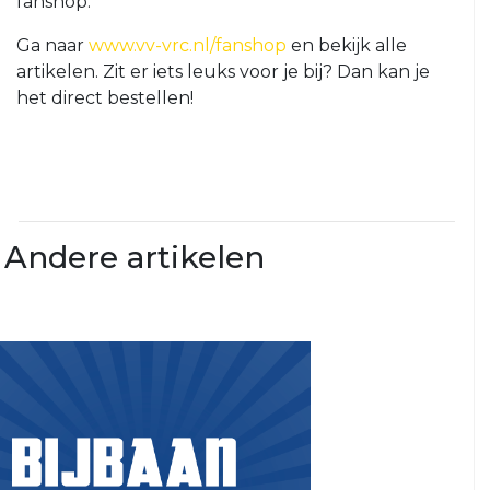
fanshop.
O23-
Ga naar
www.vv-vrc.nl/fanshop
en bekijk alle
4
artikelen. Zit er iets leuks voor je bij? Dan kan je
VRC
het direct bestellen!
VR1
VRC
G1
VRC
G2
Andere artikelen
35+
VRC
35+1
VRC
35+2
VRC
35+3