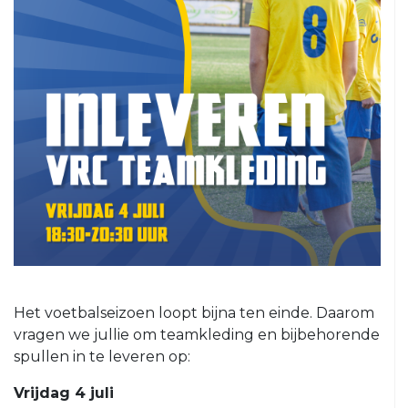
5
VRC
6
VRC
7
VRC
8
VRC
O23-
1
VRC
O23-
2
Het voetbalseizoen loopt bijna ten einde. Daarom
VRC
vragen we jullie om teamkleding en bijbehorende
O23-
spullen in te leveren op:
3
Vrijdag 4 juli
VRC