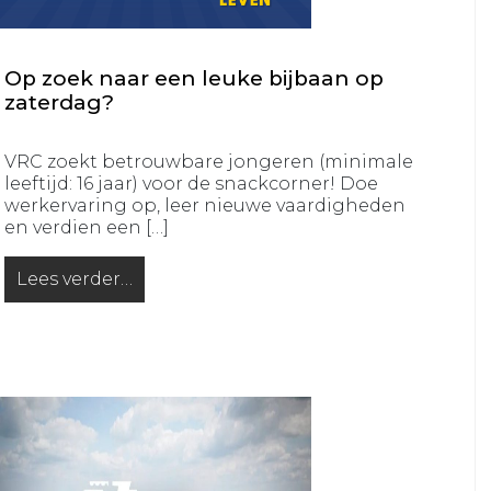
JO16-
JO12-
2
7
VRC
VRC
Op zoek naar een leuke bijbaan op
JO16-
JO12-
zaterdag?
3
8
VRC
VRC
VRC zoekt betrouwbare jongeren (minimale
JO15-
leeftijd: 16 jaar) voor de snackcorner! Doe
JO11-
werkervaring op, leer nieuwe vaardigheden
1
1
en verdien een […]
VRC
VRC
JO15-
JO11-
Lees verder…
from Op zoek naar een leuke bijbaan op zaterdag?
2
2
VRC
VRC
JO15-
JO11-
3
3
VRC
VRC
JO15-
JO11-
4
4