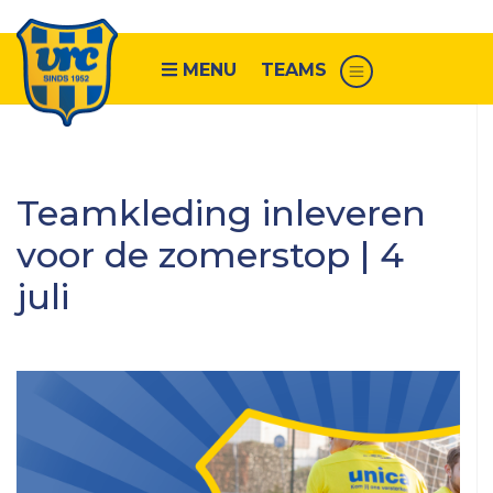
MENU
TEAMS
Senioren
Teamkleding inleveren
VRC
voor de zomerstop | 4
1
juli
VRC
2
VRC
3
VRC
4
VRC