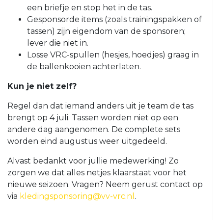
een briefje en stop het in de tas.
VRC
Gesponsorde items (zoals trainingspakken of
35+4
tassen) zijn eigendom van de sponsoren;
VRC
lever die niet in.
VR30+1
Losse VRC-spullen (hesjes, hoedjes) graag in
VRC
de ballenkooien achterlaten.
VR30+2
Kun je niet zelf?
Jeugd
Regel dan dat iemand anders uit je team de tas
VRC
brengt op 4 juli. Tassen worden niet op een
VRC
JO19-
andere dag aangenomen. De complete sets
JO13-
1
worden eind augustus weer uitgedeeld.
4
VRC
VRC
Alvast bedankt voor jullie medewerking! Zo
JO19-
JO13-
zorgen we dat alles netjes klaarstaat voor het
2
5
nieuwe seizoen. Vragen? Neem gerust contact op
VRC
via
kledingsponsoring@vv-vrc.nl
.
VRC
JO19-
JO12-
3