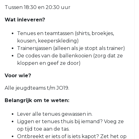
O23-
Tussen 18:30 en 20:30 uur
4
Wat inleveren?
VRC
VR1
Tenues en teamtassen (shirts, broekjes,
kousen, keeperskleding)
VRC
Trainersjassen (alleen als je stopt als trainer)
G1
De codes van de ballenkooien (zorg dat ze
VRC
kloppen en geef ze door)
G2
Voor wie?
35+
Alle jeugdteams t/m JO19.
VRC
35+1
Belangrijk om te weten:
VRC
Lever alle tenues gewassen in.
35+2
Liggen er tenues thuis bij iemand? Voeg ze
VRC
op tijd toe aan de tas.
35+3
Ontbreekt er iets of is iets kapot? Zet het op