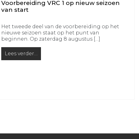
Voorbereiding VRC 1 op nieuw seizoen
VRC
VRC
van start
JO14-
JO11-
1
5
Het tweede deel van de voorbereiding op het
VRC
VRC
nieuwe seizoen staat op het punt van
JO14-
JO11-
beginnen. Op zaterdag 8 augustus […]
2
6
Lees verder…
VRC
VRC
from Voorbereiding VRC 1 op nieuw seizoen van sta
JO14-
JO11-
3
7
VRC
VRC
JO14-
JO11-
4
8
VRC
VRC
JO14-
JO11-
5
9
VRC
VRC
JO13-
JO10