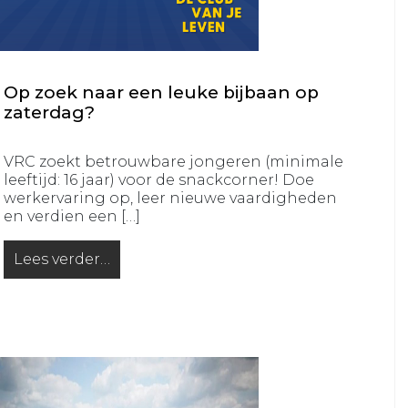
VRC
35+4
VRC
VR30+1
Op zoek naar een leuke bijbaan op
zaterdag?
VRC
VR30+2
VRC zoekt betrouwbare jongeren (minimale
leeftijd: 16 jaar) voor de snackcorner! Doe
Jeugd
werkervaring op, leer nieuwe vaardigheden
en verdien een […]
VRC
VRC
JO19-
JO13-
Lees verder…
1
4
from Op zoek naar een leuke bijbaan op zaterdag?
VRC
VRC
JO19-
JO13-
2
5
VRC
VRC
JO19-
JO12-
3