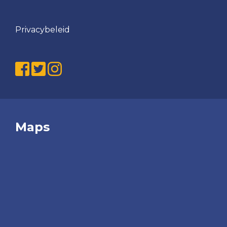
VRC
MO15-
Privacybeleid
1
VRC
MO15-
2
VRC
MO15-
3
Maps
VRC
MO12-
1
VRC
MO10-
1