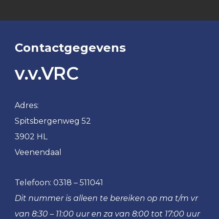
1
VRC
VRC
JO9JO8
JO13-
VRC
Contactgegevens
2
Spitsies
VRC
&
v.v.VRC
JO13-
Tigers
3
Meiden
Adres:
VRC
Spitsbergenweg 52
MO20-
3902 HL
1
Veenendaal
VRC
MO17-
1
Telefoon:
0318 – 511041
VRC
Dit nummer is alleen te bereiken op ma t/m vr
MO17-
van 8:30 – 11:00 uur en za van 8:00 tot 17:00 uur
2