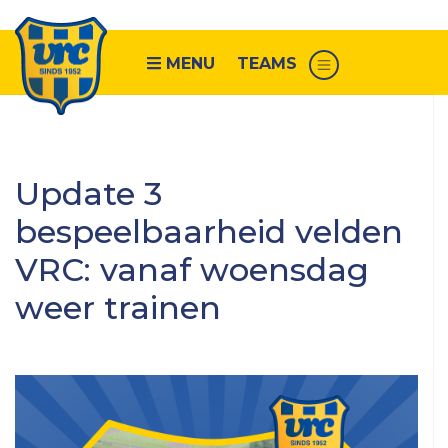
MENU
TEAMS
Senioren
Update 3
VRC
bespeelbaarheid velden
1
VRC: vanaf woensdag
VRC
2
weer trainen
VRC
3
VRC
4
VRC