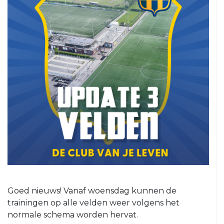
5
VRC
6
VRC
7
VRC
8
VRC
O23-
1
VRC
O23-
2
VRC
Goed nieuws! Vanaf woensdag kunnen de
O23-
trainingen op alle velden weer volgens het
3
normale schema worden hervat.
VRC