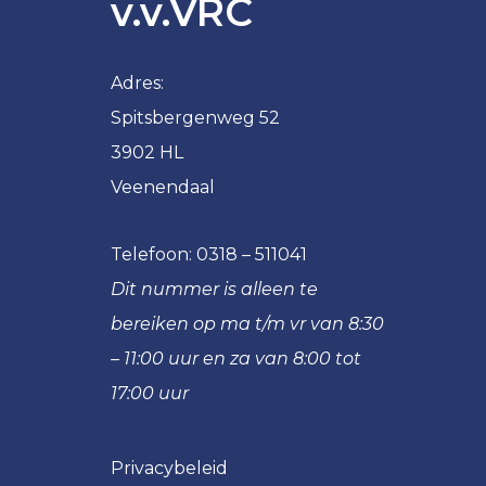
v.v.VRC
VRC
VRC
JO14-
JO11-
1
5
Adres:
VRC
VRC
Spitsbergenweg 52
JO14-
JO11-
3902 HL
2
6
Veenendaal
VRC
VRC
JO14-
JO11-
3
7
Telefoon:
0318 – 511041
VRC
VRC
Dit nummer is alleen te
JO14-
JO11-
bereiken op ma t/m vr van 8:30
4
8
– 11:00 uur en za van 8:00 tot
VRC
VRC
JO14-
JO11-
17:00 uur
5
9
VRC
VRC
Privacybeleid
JO13-
JO10