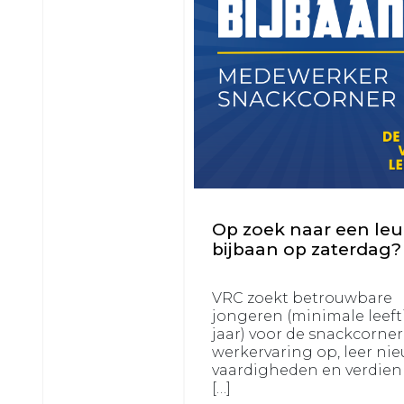
1
VRC
VRC
JO17-
JO12-
1
2
VRC
VRC
JO17-
JO12-
2
3
VRC
VRC
JO17-
JO12-
3
4
Op zoek naar een le
VRC
VRC
bijbaan op zaterdag?
JO17-
JO12-
4
5
VRC zoekt betrouwbare
VRC
jongeren (minimale leefti
VRC
jaar) voor de snackcorne
JO16-
JO12-
werkervaring op, leer ni
1
6
vaardigheden en verdien
VRC
[…]
VRC