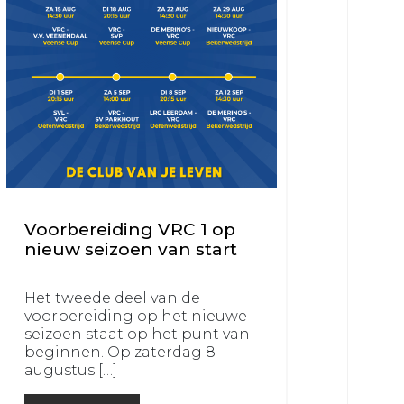
Voorbereiding VRC 1 op
nieuw seizoen van start
Het tweede deel van de
voorbereiding op het nieuwe
seizoen staat op het punt van
beginnen. Op zaterdag 8
augustus […]