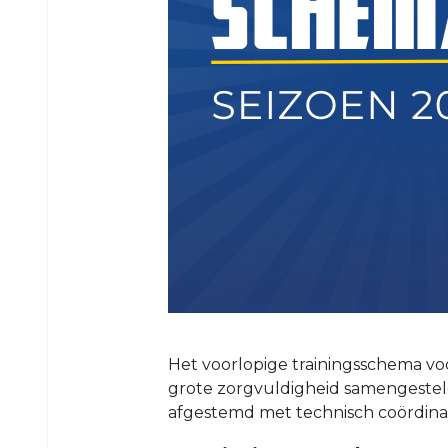
5
VRC
6
VRC
7
VRC
8
VRC
O23-
1
VRC
O23-
2
Het voorlopige trainingsschema vo
VRC
grote zorgvuldigheid samengesteld 
O23-
afgestemd met technisch coördinat
3
VRC