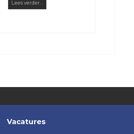
Lees verder…
from Voorbereiding VRC 1 op nieuw seizoen van s
en voor een goed doel
Vacatures