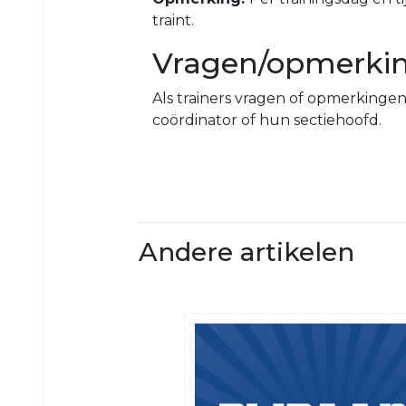
VRC
traint.
35+4
Vragen/opmerki
VRC
VR30+1
Als trainers vragen of opmerkinge
VRC
coördinator of hun sectiehoofd.
VR30+2
Jeugd
VRC
VRC
JO19-
JO13-
Andere artikelen
1
4
VRC
VRC
JO19-
JO13-
2
5
VRC
VRC
JO19-
JO12-
3