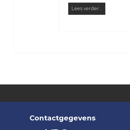
JO16-
JO12-
Lees verder…
2
7
from Op zoek naar een 
VRC
VRC
JO16-
JO12-
3
8
VRC
VRC
JO15-
JO11-
1
1
VRC
VRC
JO15-
JO11-
2
2
VRC
VRC
JO15-
JO11-
3
3
VRC
VRC
Contactgegevens
JO15-
JO11-
4
4