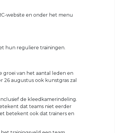
 VRC-website en onder het menu
t hun reguliere trainingen.
de groei van het aantal leden en
er 26 augustus ook kunstgras zal
 inclusief de kleedkamerindeling.
betekent dat teams niet eerder
Het betekent ook dat trainers en
n het trainingsveld een team