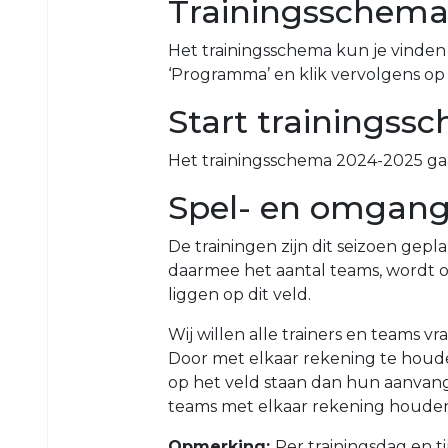
Trainingsschem
O23-
4
Het trainingsschema kun je vinden
‘Programma’ en klik vervolgens op 
VRC
VR1
Start trainingss
VRC
G1
Het trainingsschema 2024-2025 gaat
VRC
Spel- en omgangs
G2
De trainingen zijn dit seizoen gepl
35+
daarmee het aantal teams, wordt oo
liggen op dit veld.
VRC
35+1
Wij willen alle trainers en teams 
VRC
Door met elkaar rekening te houde
35+2
op het veld staan dan hun aanvangs
teams met elkaar rekening houden 
VRC
35+3
Opmerking:
Per trainingsdag en t