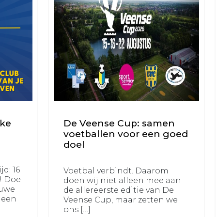
uke
De Veense Cup: samen
voetballen voor een goed
doel
jd: 16
Voetbal verbindt. Daarom
r! Doe
doen wij niet alleen mee aan
euwe
de allereerste editie van De
 een
Veense Cup, maar zetten we
ons […]