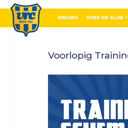
NIEUWS
OVER DE CLUB
Senioren
Voorlopig Traini
VRC
1
VRC
2
VRC
3
VRC
4
VRC