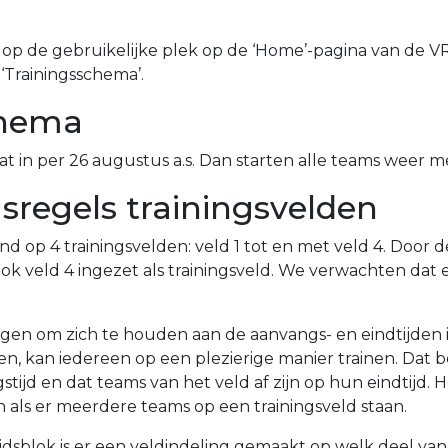
a
 op de gebruikelijke plek op de ‘Home’-pagina van de
‘Trainingsschema’.
chema
 in per 26 augustus a.s. Dan starten alle teams weer me
regels trainingsvelden
and op 4 trainingsvelden: veld 1 tot en met veld 4. Door 
k veld 4 ingezet als trainingsveld. We verwachten dat 
vragen om zich te houden aan de aanvangs- en eindtijden
n, kan iedereen op een plezierige manier trainen. Dat 
tijd en dat teams van het veld af zijn op hun eindtijd. 
als er meerdere teams op een trainingsveld staan.
ijdsblok is er een veldindeling gemaakt op welk deel va