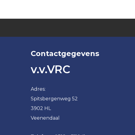
VRC
VRC
JO14-
JO11-
1
5
VRC
VRC
JO14-
JO11-
2
6
Contactgegevens
VRC
VRC
JO14-
JO11-
v.v.VRC
3
7
VRC
VRC
JO14-
JO11-
Adres:
4
8
Spitsbergenweg 52
VRC
VRC
JO14-
3902 HL
JO11-
5
9
Veenendaal
VRC
VRC
JO13-
JO10