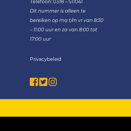
Telefoon:
0318 – 511041
1
VRC
Dit nummer is alleen te
VRC
JO9JO8
bereiken op ma t/m vr van 8:30
JO13-
VRC
2
– 11:00 uur en za van 8:00 tot
Spitsies
VRC
&
17:00 uur
JO13-
Tigers
3
Meiden
Privacybeleid
VRC
MO20-
1
VRC
MO17-
1
VRC
MO17-
2