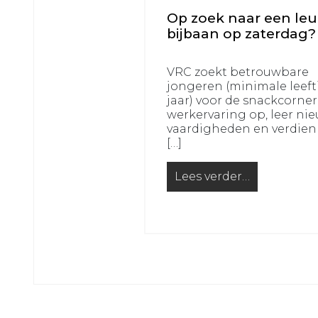
JO16-
JO12-
Op zoek naar een le
2
7
bijbaan op zaterdag?
VRC
VRC
JO16-
JO12-
VRC zoekt betrouwbare
3
8
jongeren (minimale leefti
jaar) voor de snackcorne
VRC
VRC
werkervaring op, leer ni
JO15-
JO11-
vaardigheden en verdien
1
1
[…]
VRC
VRC
JO15-
Lees verder…
JO11-
from Op zoek naar een 
2
2
VRC
VRC
JO15-
JO11-
3
3
VRC
VRC
JO15-
JO11-
4
4