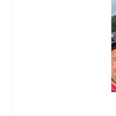
VRC
35+4
VRC
VR30+1
VRC
VR30+2
Jeugd
VRC
VRC
JO19-
JO13-
1
4
VRC
VRC
JO19-
JO13-
2
5
VRC
VRC
JO19-
JO12-
3