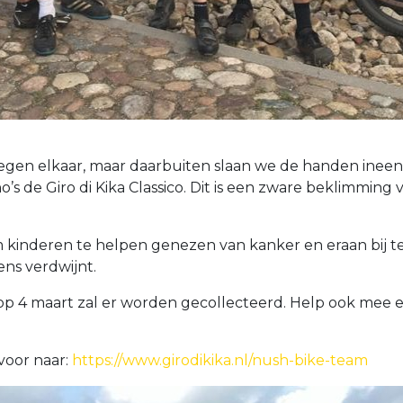
egen elkaar, maar daarbuiten slaan we de handen ineen!
’s de Giro di Kika Classico. Dit is een zware beklimming 
kinderen te helpen genezen van kanker en eraan bij t
ens verdwijnt.
op 4 maart zal er worden gecollecteerd. Help ook mee 
voor naar:
https://www.girodikika.nl/nush-bike-team