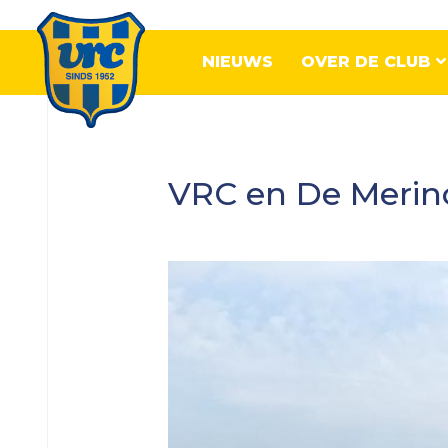
NIEUWS
OVER DE CLUB
Senioren
VRC en De Merino
VRC
1
VRC
2
VRC
3
VRC
4
VRC