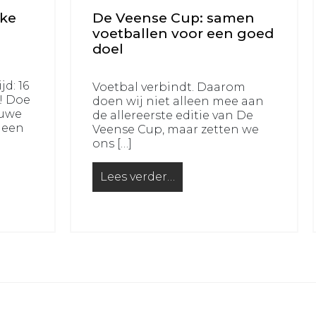
uke
De Veense Cup: samen
voetballen voor een goed
doel
jd: 16
Voetbal verbindt. Daarom
r! Doe
doen wij niet alleen mee aan
euwe
de allereerste editie van De
 een
Veense Cup, maar zetten we
ons […]
Lees verder…
leuke bijbaan op zaterdag?
from De Veense Cup: samen voetball