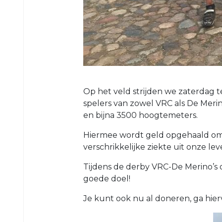
O23-
4
VRC
VR1
VRC
G1
Op het veld strijden we zaterdag t
VRC
spelers van zowel VRC als De Merino
G2
en bijna 3500 hoogtemeters.
35+
Hiermee wordt geld opgehaald om 
verschrikkelijke ziekte uit onze lev
VRC
35+1
Tijdens de derby VRC-De Merino’s 
VRC
goede doel!
35+2
Je kunt ook nu al doneren, ga hier
VRC
35+3