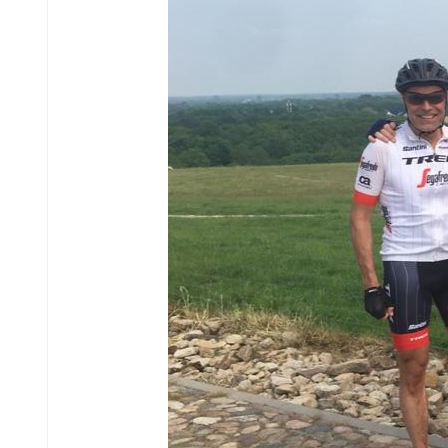
5
VRC
6
VRC
7
VRC
8
VRC
O23-
1
VRC
O23-
2
VRC
O23-
3
VRC