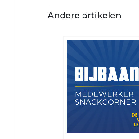
1
VRC
VRC
Andere artikelen
JO17-
JO12-
1
2
VRC
VRC
JO17-
JO12-
2
3
VRC
VRC
JO17-
JO12-
3
4
VRC
VRC
JO17-
JO12-
4
5
VRC
VRC
JO16-
JO12-
1
6
VRC
VRC