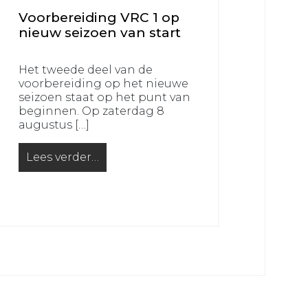
Voorbereiding VRC 1 op
nieuw seizoen van start
Het tweede deel van de
voorbereiding op het nieuwe
seizoen staat op het punt van
beginnen. Op zaterdag 8
augustus […]
Lees verder…
from Voorbereiding VRC 1 op nieuw seizoen van s
en voor een goed doel