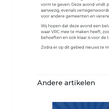
VRC
vorm te geven. Deze avond vindt pl
35+4
aanwezig, evenals vertegenwoordige
voor andere gemeenten en verenig
VRC
VR30+1
Wij hopen dat deze avond een bela
VRC
waar VRC mee te maken heeft, zod
VR30+2
behoeften en ook klaar is voor de 
Zodra er op dit gebied nieuws te m
Jeugd
VRC
VRC
JO19-
JO13-
1
4
VRC
VRC
Andere artikelen
JO19-
JO13-
2
5
VRC
VRC
JO19-
JO12-
3