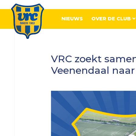
NIEUWS
OVER DE CLUB
Senioren
VRC zoekt samen
VRC
Veenendaal naar
1
VRC
2
VRC
3
VRC
4
VRC