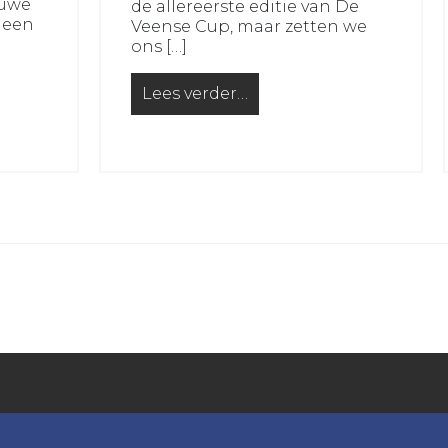
euwe
de allereerste editie van De
 een
Veense Cup, maar zetten we
ons […]
Lees verder…
leuke bijbaan op zaterdag?
from De Veense Cup: samen voetball