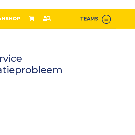
ANSHOP
TEAMS
rvice
atieprobleem