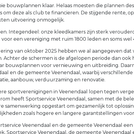
oie bouwplannen klaar. Helaas moesten die plannen des
as om deze als club te financieren. De stijgende rente
en uitvoering onmogelijk.
nen. Integendeel: onze kleedkamers zijn sterk veroude
voor een vereniging met ruim 1800 leden en soms wel 
ering van oktober 2025 hebben we al aangegeven dat
 Achter de schermen is de afgelopen periode dan ook h
aar bouwplannen voor vernieuwing en uitbreiding. Daarn
al en de gemeente Veenendaal, waarbij verschillende s
uatie, aanbouw, verduurzaming en renovatie.
dere sportverenigingen in Veenendaal lopen tegen verge
m heeft Sportservice Veenendaal, samen met de belei
 samenwerking opgestart om gezamenlijk tot oplossin
jkheden zoals hogere en langere garantstellingen voor
portservice Veenendaal en de gemeente Veenendaal een
ek, Sportservice Veenendaal, de gemeente Veenendaal 