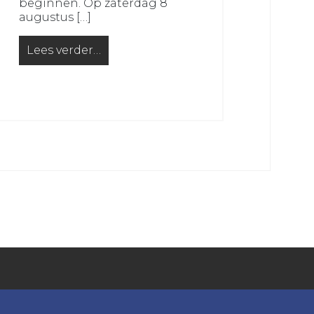
beginnen. Op zaterdag 8
augustus […]
Lees verder…
from Voorbereiding VRC 1 op nieuw seizoen van s
en voor een goed doel