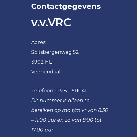
VRC
Contactgegevens
VRC
JO14-
JO11-
v.v.VRC
1
5
VRC
VRC
JO14-
JO11-
Adres:
2
6
Spitsbergenweg 52
VRC
VRC
JO14-
JO11-
3902 HL
3
7
Veenendaal
VRC
VRC
JO14-
JO11-
Telefoon:
0318 – 511041
4
8
Dit nummer is alleen te
VRC
VRC
JO14-
bereiken op ma t/m vr van 8:30
JO11-
5
9
– 11:00 uur en za van 8:00 tot
VRC
VRC
17:00 uur
JO13-
JO10