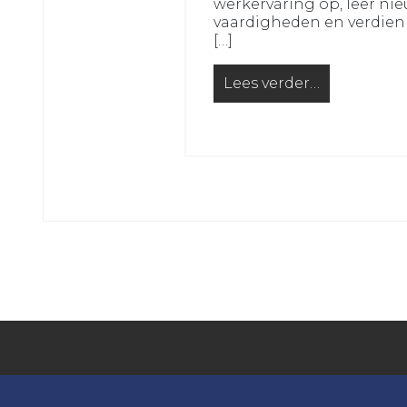
werkervaring op, leer ni
JO16-
JO12-
vaardigheden en verdien
2
7
[…]
VRC
VRC
JO16-
JO12-
Lees verder…
from Op zoek naar een 
3
8
VRC
VRC
JO15-
JO11-
1
1
VRC
VRC
JO15-
JO11-
2
2
VRC
VRC
JO15-
JO11-
3
3
VRC
VRC
JO15-
JO11-
4
4