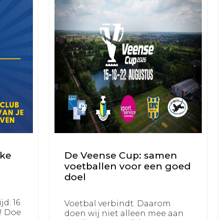
uke
De Veense Cup: samen
voetballen voor een goed
doel
jd: 16
Voetbal verbindt. Daarom
r! Doe
doen wij niet alleen mee aan