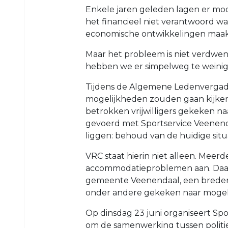
Enkele jaren geleden lagen er mo
O23-
het financieel niet verantwoord w
4
economische ontwikkelingen maakt
VRC
VR1
Maar het probleem is niet verdwe
hebben we er simpelweg te weinig 
VRC
G1
Tijdens de Algemene Ledenvergad
VRC
mogelijkheden zouden gaan kijken.
G2
betrokken vrijwilligers gekeken n
gevoerd met Sportservice Veenenda
35+
liggen: behoud van de huidige sit
VRC
VRC staat hierin niet alleen. Meer
35+1
accommodatieproblemen aan. Daaro
VRC
gemeente Veenendaal, een bredere
35+2
onder andere gekeken naar mogeli
VRC
Op dinsdag 23 juni organiseert S
35+3
om de samenwerking tussen politi