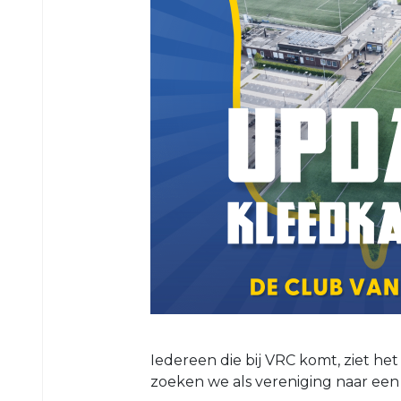
5
VRC
6
VRC
7
VRC
8
VRC
O23-
1
VRC
O23-
2
VRC
O23-
Iedereen die bij VRC komt, ziet het
3
zoeken we als vereniging naar ee
VRC