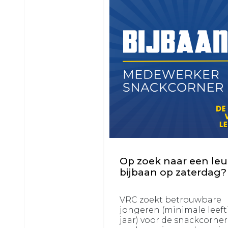
1
VRC
VRC
JO17-
JO12-
1
2
VRC
VRC
JO17-
JO12-
2
3
VRC
VRC
JO17-
JO12-
3
4
VRC
VRC
JO17-
JO12-
Op zoek naar een le
4
5
bijbaan op zaterdag?
VRC
VRC
JO16-
JO12-
VRC zoekt betrouwbare
1
6
jongeren (minimale leefti
VRC
jaar) voor de snackcorne
VRC