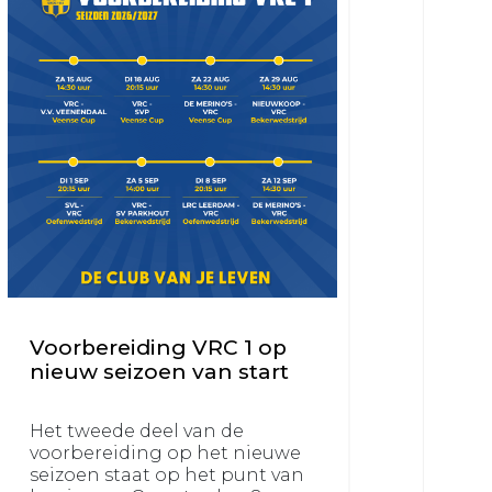
Voorbereiding VRC 1 op
nieuw seizoen van start
Het tweede deel van de
voorbereiding op het nieuwe
seizoen staat op het punt van