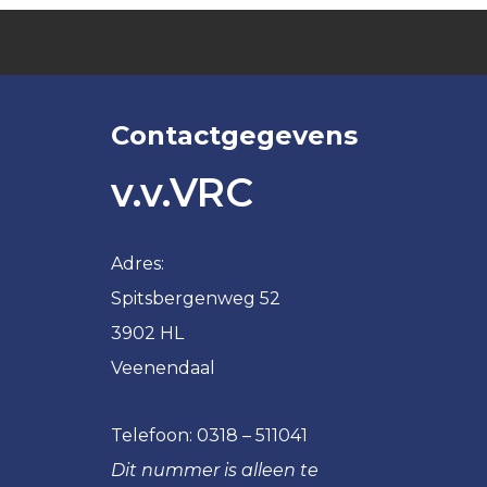
VRC
VRC
JO14-
JO11-
1
5
VRC
VRC
JO14-
Contactgegevens
JO11-
2
6
v.v.VRC
VRC
VRC
JO14-
JO11-
3
7
Adres:
VRC
VRC
Spitsbergenweg 52
JO14-
JO11-
4
8
3902 HL
VRC
VRC
Veenendaal
JO14-
JO11-
5
9
Telefoon:
0318 – 511041
VRC
VRC
Dit nummer is alleen te
JO13-
JO10