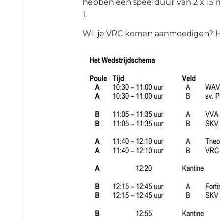
hebben een speelduur van 2 x 15 m
O23-
1.
4
Wil je VRC komen aanmoedigen? Hi
VRC
VR1
VRC
G1
VRC
G2
35+
VRC
35+1
VRC
35+2
VRC
35+3