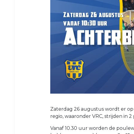
5
VRC
6
VRC
7
VRC
8
VRC
O23-
1
VRC
O23-
2
Zaterdag 26 augustus wordt er op
VRC
regio, waaronder VRC, strijden in 
O23-
3
Vanaf 10.30 uur worden de poulewe
VRC