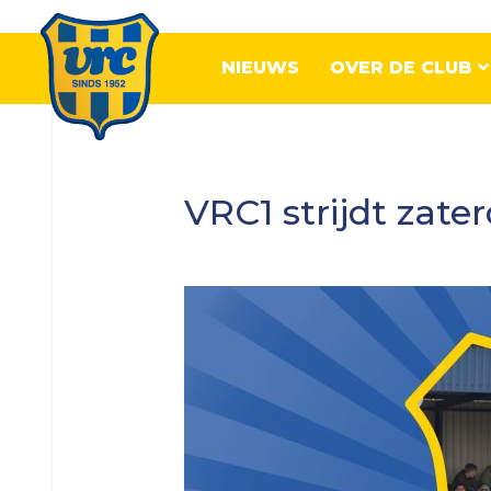
NIEUWS
OVER DE CLUB
Senioren
VRC1 strijdt zat
VRC
1
VRC
2
VRC
3
VRC
4
VRC