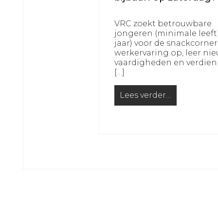
JO16-
JO12-
2
7
VRC zoekt betrouwbare
VRC
VRC
jongeren (minimale leefti
JO16-
jaar) voor de snackcorne
JO12-
werkervaring op, leer ni
3
8
vaardigheden en verdien
VRC
VRC
[…]
JO15-
JO11-
1
1
Lees verder…
from Op zoek naar een 
VRC
VRC
JO15-
JO11-
2
2
VRC
VRC
JO15-
JO11-
3
3
VRC
VRC
JO15-
JO11-
4
4