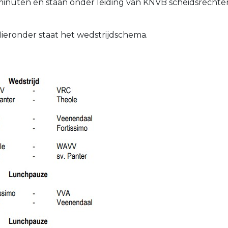
inuten en staan onder leiding van KNVB scheidsrechters
eronder staat het wedstrijdschema.