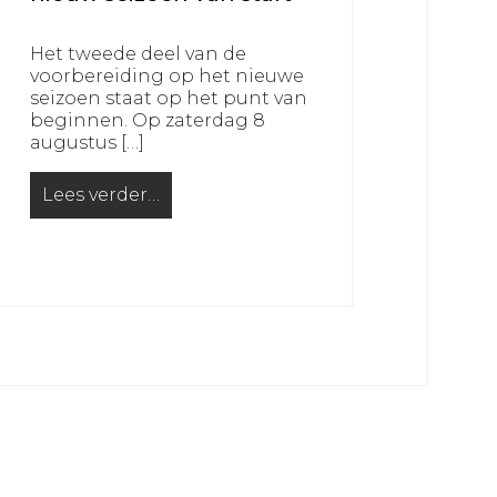
Het tweede deel van de
voorbereiding op het nieuwe
seizoen staat op het punt van
beginnen. Op zaterdag 8
augustus […]
Lees verder…
from Voorbereiding VRC 1 op nieuw seizoen van s
en voor een goed doel