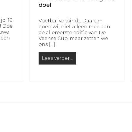
doel
jd: 16
Voetbal verbindt. Daarom
r! Doe
doen wij niet alleen mee aan
euwe
de allereerste editie van De
 een
Veense Cup, maar zetten we
ons […]
Lees verder…
leuke bijbaan op zaterdag?
from De Veense Cup: samen voetball