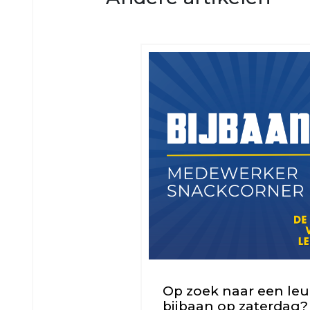
1
VRC
VRC
JO17-
JO12-
1
2
VRC
VRC
JO17-
JO12-
2
3
VRC
VRC
JO17-
JO12-
3
4
VRC
VRC
JO17-
JO12-
4
5
VRC
VRC
JO16-
JO12-
1
6
Op zoek naar een le
VRC
VRC
bijbaan op zaterdag?