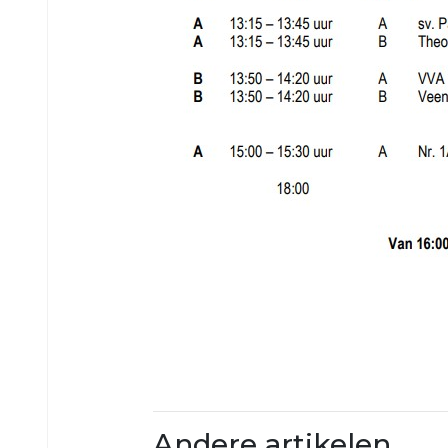
VRC
35+4
VRC
VR30+1
VRC
VR30+2
Jeugd
VRC
VRC
JO19-
JO13-
1
4
VRC
VRC
JO19-
JO13-
2
5
VRC
VRC
JO19-
JO12-
Andere artikelen
3