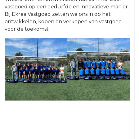
VRC
vastgoed op een gedurfde en innovatieve manier.
35+4
Bij Ekrea Vastgoed zetten we ons in op het
ontwikkelen, kopen en verkopen van vastgoed
VRC
voor de toekomst.
VR30+1
VRC
VR30+2
Jeugd
VRC
VRC
JO19-
JO13-
1
4
VRC
VRC
JO19-
JO13-
2
5
VRC
VRC
JO19-
JO12-
3