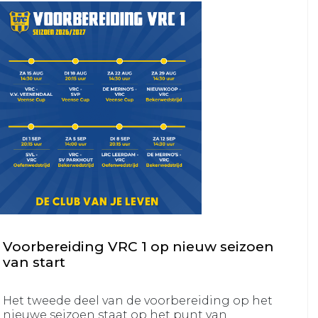
1
VRC
VRC
JO9JO8
JO13-
VRC
2
Spitsies
VRC
&
JO13-
Tigers
3
Meiden
VRC
MO20-
1
VRC
MO17-
Voorbereiding VRC 1 op nieuw seizoen
1
van start
VRC
MO17-
Het tweede deel van de voorbereiding op het
nieuwe seizoen staat op het punt van
2