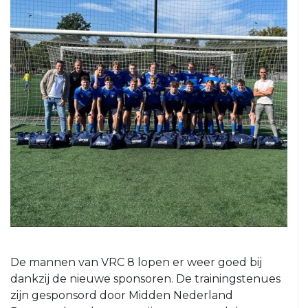
5
VRC
6
VRC
7
VRC
8
VRC
O23-
1
VRC
O23-
2
VRC
De mannen van VRC 8 lopen er weer goed bij
O23-
dankzij de nieuwe sponsoren. De trainingstenues
3
zijn gesponsord door Midden Nederland
VRC