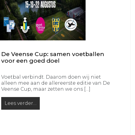
VRC
VRC
JO14-
JO11-
1
5
VRC
VRC
JO14-
JO11-
2
6
VRC
De Veense Cup: samen voetballen
VRC
JO14-
voor een goed doel
JO11-
3
7
VRC
Voetbal verbindt. Daarom doen wij niet
VRC
alleen mee aan de allereerste editie van De
JO14-
JO11-
Veense Cup, maar zetten we ons […]
4
8
VRC
VRC
Lees verder…
from De Veense Cup: samen voetballen voor een go
JO14-
JO11-
5
9
VRC
VRC
JO13-
JO10