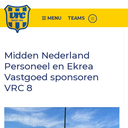
MENU
TEAMS
Senioren
Midden Nederland
VRC
Personeel en Ekrea
1
Vastgoed sponsoren
VRC
2
VRC 8
VRC
3
VRC
4
VRC