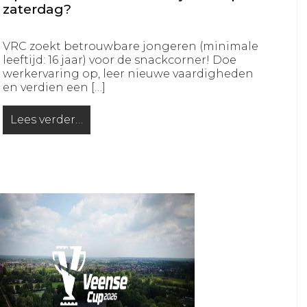
JO16-
JO12-
zaterdag?
2
7
VRC
VRC
VRC zoekt betrouwbare jongeren (minimale
JO16-
leeftijd: 16 jaar) voor de snackcorner! Doe
JO12-
werkervaring op, leer nieuwe vaardigheden
3
8
en verdien een […]
VRC
VRC
JO15-
JO11-
Lees verder…
from Op zoek naar een leuke bijbaan op zaterdag?
1
1
VRC
VRC
JO15-
JO11-
2
2
VRC
VRC
JO15-
JO11-
3
3
VRC
VRC
JO15-
JO11-
4
4