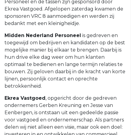
Personeel en de tassen zijn gesponsord door
O23-
Ekrea Vastgoed. Afgelopen zaterdag kwamen de
4
sponsoren VRC 8 aanmoedigen en werden zij
bedankt met een kleinigheidje.
VRC
VR1
Midden Nederland Personeel
is gedreven en
VRC
toegewijd om bedrijven en kandidaten op de best
G1
mogelijke manier bij elkaar te brengen. Daarbij is
hun drive elke dag weer om hun klanten
VRC
optimaal te bedienen en lange termijn relaties te
G2
bouwen. Zij geloven daarbij in de kracht van korte
35+
lijnen, persoonlijk contact en oprechte
betrokkenheid.
VRC
35+1
Ekrea Vastgoed
, opgericht door de gedreven
ondernemers Gerben Kreuning en Jesse van
VRC
Eenbergen, is ontstaan uit een gedeelde passie
35+2
voor vastgoed en ondernemerschap. Als partners
VRC
delen wij niet alleen een visie, maar ook een doel:
35+3
investeren in en ontwikkelen van commercieel