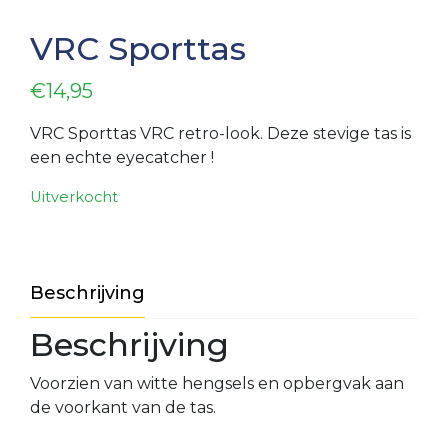
5
VRC Sporttas
VRC
6
€
14,95
VRC
7
VRC Sporttas VRC retro-look. Deze stevige tas is
VRC
een echte eyecatcher !
8
Uitverkocht
VRC
O23-
1
VRC
Beschrijving
O23-
2
Beschrijving
VRC
Voorzien van witte hengsels en opbergvak aan
O23-
de voorkant van de tas.
3
VRC