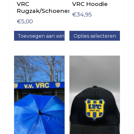
VRC
VRC Hoodie
VRC
Rugzak/Schoenentas
35+4
€
34,95
€
5,00
VRC
VR30+1
Toevoegen aan winkelwagen
Opties selecteren
VRC
Dit product heeft meerder
VR30+2
Jeugd
VRC
VRC
JO19-
JO13-
1
4
VRC
VRC
JO19-
JO13-
2
5
VRC
VRC
JO19-
JO12-
3