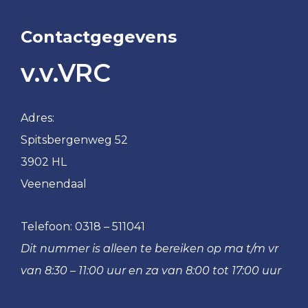
JO16-
JO12-
2
7
Contactgegevens
VRC
VRC
JO16-
JO12-
v.v.VRC
3
8
VRC
VRC
JO15-
JO11-
Adres:
1
1
Spitsbergenweg 52
VRC
VRC
3902 HL
JO15-
JO11-
Veenendaal
2
2
VRC
VRC
JO15-
Telefoon:
0318 – 511041
JO11-
3
3
Dit nummer is alleen te bereiken op ma t/m vr
VRC
VRC
van 8:30 – 11:00 uur en za van 8:00 tot 17:00 uur
JO15-
JO11-
4
4