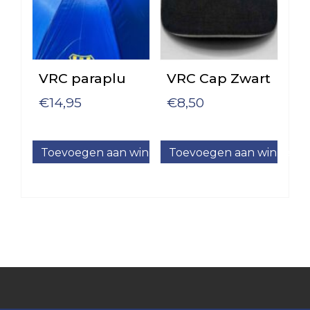
1
VRC
VRC
JO17-
JO12-
1
2
VRC paraplu
VRC Cap Zwart
VRC
VRC
JO17-
JO12-
€
14,95
€
8,50
2
3
VRC
VRC
JO17-
JO12-
Toevoegen aan winkelwagen
Toevoegen aan winkelw
3
4
VRC
VRC
JO17-
JO12-
4
5
VRC
VRC
JO16-
JO12-
1
6
VRC
VRC