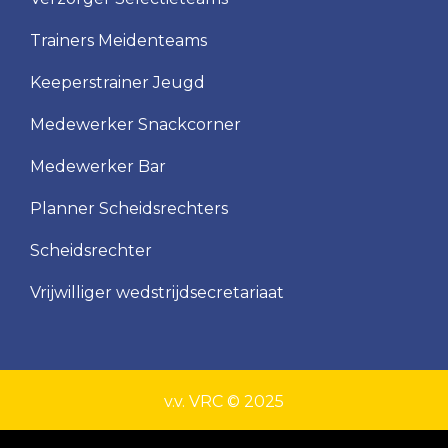
VRC
Trainers Meidenteams
MO15-
1
Keeperstrainer Jeugd
VRC
Medewerker Snackcorner
MO15-
2
Medewerker Bar
VRC
Planner Scheidsrechters
MO15-
3
Scheidsrechter
VRC
Vrijwilliger wedstrijdsecretariaat
MO12-
1
VRC
MO10-
1
v.v. VRC © 2025