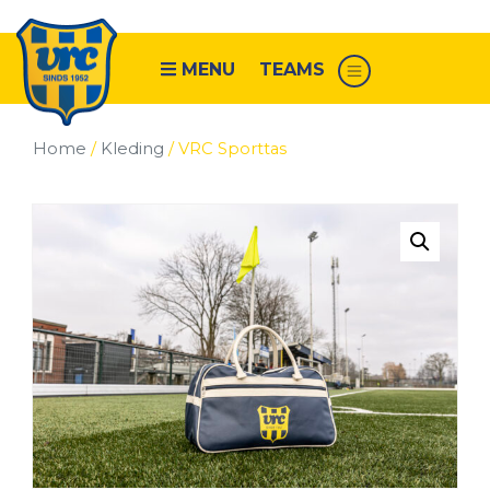
MENU
TEAMS
Home
/
Kleding
/ VRC Sporttas
Senioren
VRC
1
VRC
2
VRC
3
VRC
4
VRC