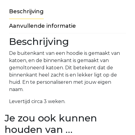
VRC
Beschrijving
35+4
VRC
Aanvullende informatie
VR30+1
Beschrijving
VRC
VR30+2
De buitenkant van een hoodie is gemaakt van
Jeugd
katoen, en de binnenkant is gemaakt van
gemoltoneerd katoen. Dit betekent dat de
VRC
VRC
binnenkant heel zacht is en lekker ligt op de
JO19-
JO13-
huid. En te personaliseren met jouw eigen
1
4
naam.
VRC
VRC
Levertijd circa 3 weken.
JO19-
JO13-
2
5
Je zou ook kunnen
VRC
VRC
houden van …
JO19-
JO12-
3