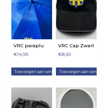
VRC
VRC
JO14-
JO11-
1
5
VRC
VRC
JO14-
JO11-
2
6
VRC
VRC
VRC paraplu
VRC Cap Zwart
JO14-
JO11-
€
14,95
€
8,50
3
7
VRC
VRC
JO14-
JO11-
Toevoegen aan winkelwagen
Toevoegen aan winkelw
4
8
VRC
VRC
JO14-
JO11-
5
9
VRC
VRC
JO13-
JO10