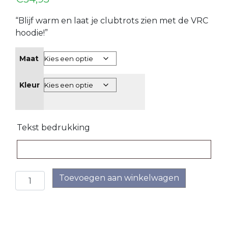
O23-
“Blijf warm en laat je clubtrots zien met de VRC
4
hoodie!”
VRC
VR1
Maat
VRC
G1
Kleur
VRC
G2
Tekst bedrukking
35+
VRC
35+1
VRC Hoodie aantal
Toevoegen aan winkelwagen
VRC
35+2
VRC
35+3