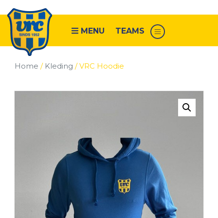
MENU
TEAMS
Home
/
Kleding
/ VRC Hoodie
Senioren
VRC
1
VRC
2
VRC
3
VRC
4
VRC