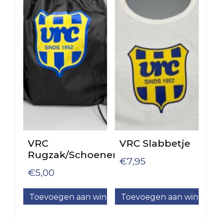
1
VRC
VRC
JO9JO8
JO13-
VRC
2
Spitsies
VRC
&
JO13-
Tigers
3
Meiden
VRC
MO20-
1
VRC
VRC Slabbetje
Rugzak/Schoenentas
VRC
€
7,95
MO17-
€
5,00
1
Toevoegen aan winkelwagen
Toevoegen aan winkelw
VRC
MO17-
2