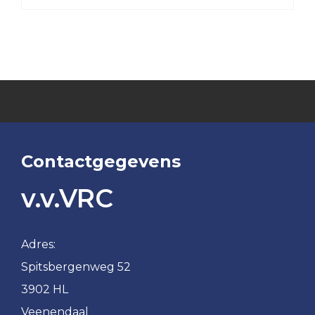
VRC
MO15-
1
VRC
MO15-
2
VRC
MO15-
Contactgegevens
3
v.v.VRC
VRC
MO12-
1
Adres:
VRC
MO10-
Spitsbergenweg 52
1
3902 HL
Veenendaal