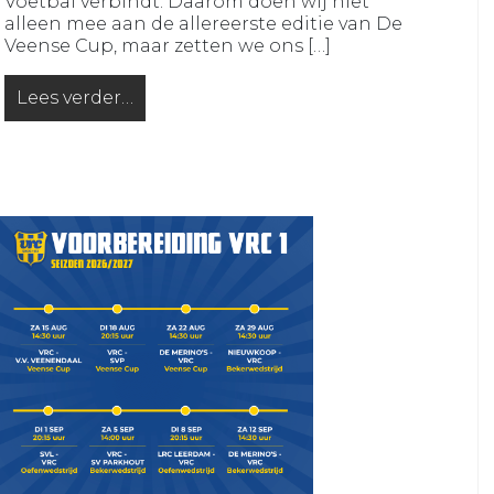
Voetbal verbindt. Daarom doen wij niet
alleen mee aan de allereerste editie van De
Veense Cup, maar zetten we ons […]
Lees verder…
from De Veense Cup: samen voetballen voor een go