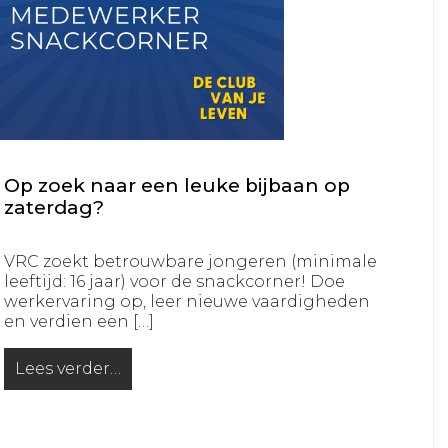
VRC
MO15-
1
VRC
MO15-
2
Op zoek naar een leuke bijbaan op
VRC
zaterdag?
MO15-
3
VRC zoekt betrouwbare jongeren (minimale
VRC
leeftijd: 16 jaar) voor de snackcorner! Doe
MO12-
werkervaring op, leer nieuwe vaardigheden
1
en verdien een […]
VRC
Lees verder…
MO10-
from Op zoek naar een leuke bijbaan op zaterdag?
1