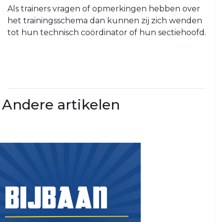
1
Als trainers vragen of opmerkingen hebben over
VRC
het trainingsschema dan kunnen zij zich wenden
VRC
JO9JO8
tot hun technisch coördinator of hun sectiehoofd.
JO13-
VRC
2
Spitsies
VRC
&
JO13-
Tigers
3
Meiden
Andere artikelen
VRC
MO20-
1
VRC
MO17-
1
VRC
MO17-
2