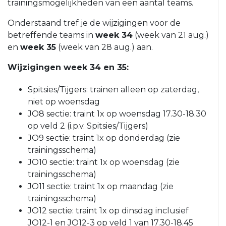
trainingsmogelijkheden van een aantal teams.
VRC
35+4
Onderstaand tref je de wijzigingen voor de
betreffende teams in
week 34
(week van 21 aug.)
VRC
en
week 35
(week van 28 aug.) aan.
VR30+1
VRC
Wijzigingen week 34 en 35:
VR30+2
Spitsies/Tijgers: trainen alleen op zaterdag,
Jeugd
niet op woensdag
JO8 sectie: traint 1x op woensdag 17.30-18.30
VRC
VRC
op veld 2 (i.p.v. Spitsies/Tijgers)
JO19-
JO13-
JO9 sectie: traint 1x op donderdag (zie
1
4
trainingsschema)
VRC
JO10 sectie: traint 1x op woensdag (zie
VRC
JO19-
trainingsschema)
JO13-
2
JO11 sectie: traint 1x op maandag (zie
5
trainingsschema)
VRC
VRC
JO12 sectie: traint 1x op dinsdag inclusief
JO19-
JO12-
JO12-1 en JO12-3 op veld 1 van 17.30-18.45
3