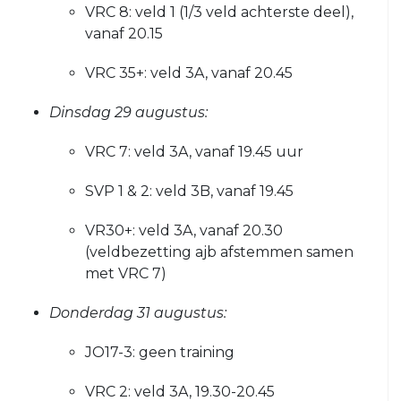
JO16-
JO12-
VRC 8: veld 1 (1/3 veld achterste deel),
2
7
vanaf 20.15
VRC
VRC
VRC 35+: veld 3A, vanaf 20.45
JO16-
JO12-
3
8
Dinsdag 29 augustus:
VRC
VRC
JO15-
VRC 7: veld 3A, vanaf 19.45 uur
JO11-
1
1
SVP 1 & 2: veld 3B, vanaf 19.45
VRC
VRC
JO15-
JO11-
VR30+: veld 3A, vanaf 20.30
2
2
(veldbezetting ajb afstemmen samen
VRC
met VRC 7)
VRC
JO15-
JO11-
Donderdag 31 augustus:
3
3
VRC
VRC
JO17-3: geen training
JO15-
JO11-
4
4
VRC 2: veld 3A, 19.30-20.45