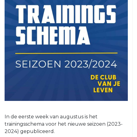
5
VRC
6
VRC
7
VRC
8
VRC
O23-
1
VRC
O23-
2
VRC
In de eerste week van augustus is het
O23-
trainingsschema voor het nieuwe seizoen (2023-
3
2024) gepubliceerd.
VRC