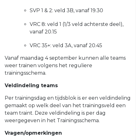
VRC
VRC
SVP 1 & 2: veld 3B, vanaf 19.30
JO14-
JO11-
1
5
VRC 8: veld 1 (1/3 veld achterste deel),
VRC
VRC
vanaf 20.15
JO14-
JO11-
2
VRC 35+: veld 3A, vanaf 20.45
6
VRC
VRC
Vanaf maandag 4 september kunnen alle teams
JO14-
JO11-
weer trainen volgens het reguliere
3
7
trainingsschema.
VRC
VRC
Veldindeling teams
JO14-
JO11-
4
8
Per trainingsdag en tijdsblok is er een veldindeling
VRC
gemaakt op welk deel van het trainingsveld een
VRC
JO14-
team traint. Deze veldindeling is per dag
JO11-
5
weergegeven in het Trainingsschema.
9
VRC
VRC
Vragen/opmerkingen
JO13-
JO10