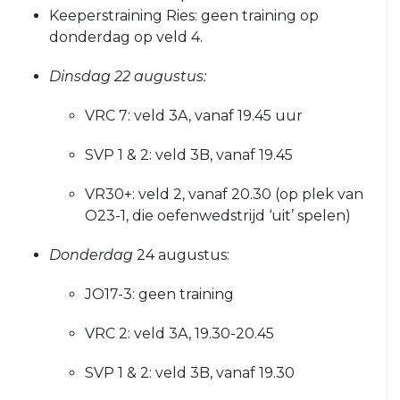
1
Keeperstraining Ries: geen training op
VRC
VRC
donderdag op veld 4.
JO17-
JO12-
1
2
Dinsdag 22 augustus:
VRC
VRC
VRC 7: veld 3A, vanaf 19.45 uur
JO17-
JO12-
2
3
SVP 1 & 2: veld 3B, vanaf 19.45
VRC
VRC
JO17-
VR30+: veld 2, vanaf 20.30 (op plek van
JO12-
3
O23-1, die oefenwedstrijd ‘uit’ spelen)
4
VRC
VRC
Donderdag
24 augustus:
JO17-
JO12-
4
5
JO17-3: geen training
VRC
VRC
VRC 2: veld 3A, 19.30-20.45
JO16-
JO12-
1
6
SVP 1 & 2: veld 3B, vanaf 19.30
VRC
VRC