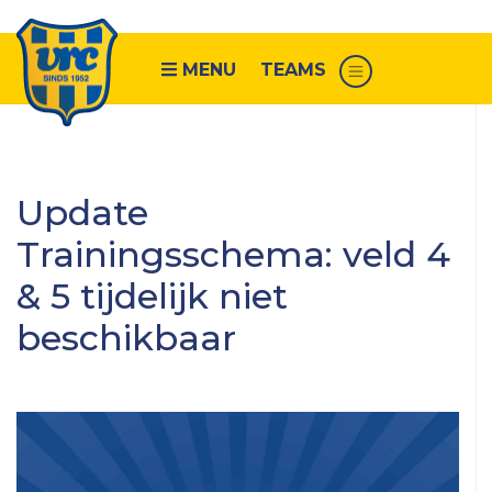
MENU
TEAMS
Senioren
Update
VRC
Trainingsschema: veld 4
1
& 5 tijdelijk niet
VRC
2
beschikbaar
VRC
3
VRC
4
VRC