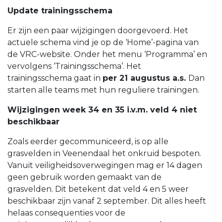
Update trainingsschema
O23-
4
Er zijn een paar wijzigingen doorgevoerd. Het
VRC
actuele schema vind je op de ‘Home’-pagina van
VR1
de VRC-website. Onder het menu ‘Programma’ en
vervolgens ‘Trainingsschema’. Het
VRC
trainingsschema gaat in
per 21 augustus a.s.
Dan
G1
starten alle teams met hun reguliere trainingen.
VRC
G2
Wijzigingen week 34 en 35 i.v.m. veld 4 niet
beschikbaar
35+
Zoals eerder gecommuniceerd, is op alle
VRC
grasvelden in Veenendaal het onkruid bespoten.
35+1
Vanuit veiligheidsoverwegingen mag er 14 dagen
VRC
geen gebruik worden gemaakt van de
35+2
grasvelden. Dit betekent dat veld 4 en 5 weer
beschikbaar zijn vanaf 2 september. Dit alles heeft
VRC
helaas consequenties voor de
35+3