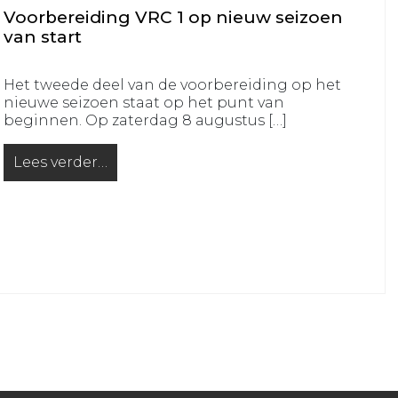
Voorbereiding VRC 1 op nieuw seizoen
VRC
van start
MO15-
1
Het tweede deel van de voorbereiding op het
VRC
nieuwe seizoen staat op het punt van
MO15-
beginnen. Op zaterdag 8 augustus […]
2
Lees verder…
VRC
from Voorbereiding VRC 1 op nieuw seizoen van sta
MO15-
3
VRC
MO12-
1
VRC
MO10-
1