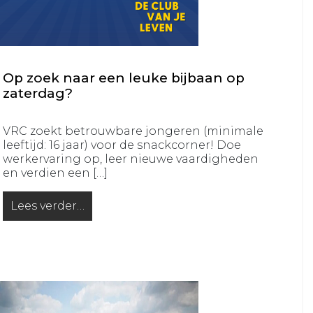
JO16-
JO12-
2
7
VRC
VRC
JO16-
JO12-
Op zoek naar een leuke bijbaan op
3
8
zaterdag?
VRC
VRC
JO15-
JO11-
VRC zoekt betrouwbare jongeren (minimale
1
1
leeftijd: 16 jaar) voor de snackcorner! Doe
VRC
VRC
werkervaring op, leer nieuwe vaardigheden
JO15-
en verdien een […]
JO11-
2
2
Lees verder…
VRC
from Op zoek naar een leuke bijbaan op zaterdag?
VRC
JO15-
JO11-
3
3
VRC
VRC
JO15-
JO11-
4
4