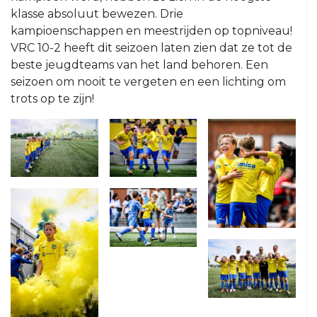
VRC
klasse absoluut bewezen. Drie
35+4
kampioenschappen en meestrijden op topniveau!
VRC 10-2 heeft dit seizoen laten zien dat ze tot de
VRC
beste jeugdteams van het land behoren. Een
VR30+1
seizoen om nooit te vergeten en een lichting om
VRC
trots op te zijn!
VR30+2
Jeugd
VRC
VRC
JO19-
JO13-
1
4
VRC
VRC
JO19-
JO13-
2
5
VRC
VRC
JO19-
JO12-
3