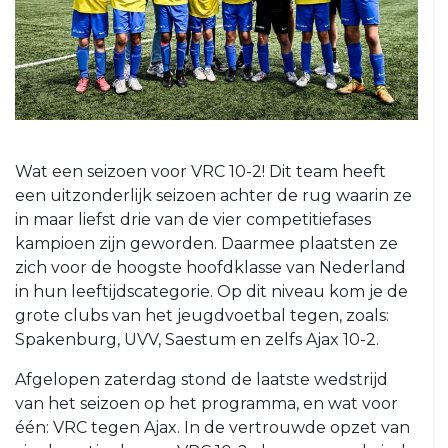
5
VRC
6
VRC
7
VRC
Wat een seizoen voor VRC 10-2! Dit team heeft
8
een uitzonderlijk seizoen achter de rug waarin ze
VRC
in maar liefst drie van de vier competitiefases
O23-
kampioen zijn geworden. Daarmee plaatsten ze
1
zich voor de hoogste hoofdklasse van Nederland
VRC
in hun leeftijdscategorie. Op dit niveau kom je de
O23-
grote clubs van het jeugdvoetbal tegen, zoals:
2
Spakenburg, UVV, Saestum en zelfs Ajax 10-2.
VRC
Afgelopen zaterdag stond de laatste wedstrijd
O23-
van het seizoen op het programma, en wat voor
3
één: VRC tegen Ajax. In de vertrouwde opzet van
VRC