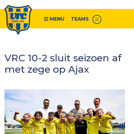
MENU
TEAMS
Senioren
VRC 10-2 sluit seizoen af
VRC
met zege op Ajax
1
VRC
2
VRC
3
VRC
4
VRC