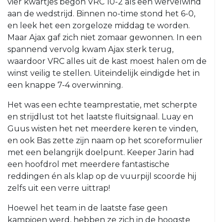
vier kwartjes begon VRC 10-2 als een wervelwind
O23-
aan de wedstrijd. Binnen no-time stond het 6-0,
4
en leek het een zorgeloze middag te worden.
Maar Ajax gaf zich niet zomaar gewonnen. In een
VRC
spannend vervolg kwam Ajax sterk terug,
VR1
waardoor VRC alles uit de kast moest halen om de
VRC
winst veilig te stellen. Uiteindelijk eindigde het in
G1
een knappe 7-4 overwinning.
VRC
Het was een echte teamprestatie, met scherpte
G2
en strijdlust tot het laatste fluitsignaal. Luay en
35+
Guus wisten het net meerdere keren te vinden,
en ook Bas zette zijn naam op het scoreformulier
VRC
met een belangrijk doelpunt. Keeper Jarin had
35+1
een hoofdrol met meerdere fantastische
VRC
reddingen én als klap op de vuurpijl scoorde hij
35+2
zelfs uit een verre uittrap!
VRC
Hoewel het team in de laatste fase geen
35+3
kampioen werd, hebben ze zich in de hoogste